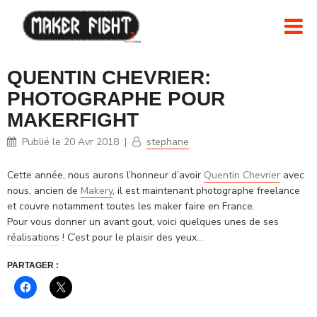
QUENTIN CHEVRIER:
PHOTOGRAPHE POUR
MAKERFIGHT
Publié le
20 Avr 2018
|
stephane
Cette année, nous aurons l’honneur d’avoir
Quentin Chevrier
avec
nous, ancien de
Makery
, il est maintenant photographe freelance
et couvre notamment toutes les maker faire en France.
Pour vous donner un avant gout, voici quelques unes de ses
réalisations ! C’est pour le plaisir des yeux…
PARTAGER :
Cliquez
Cliquer
pour
pour
partager
partager
sur
sur