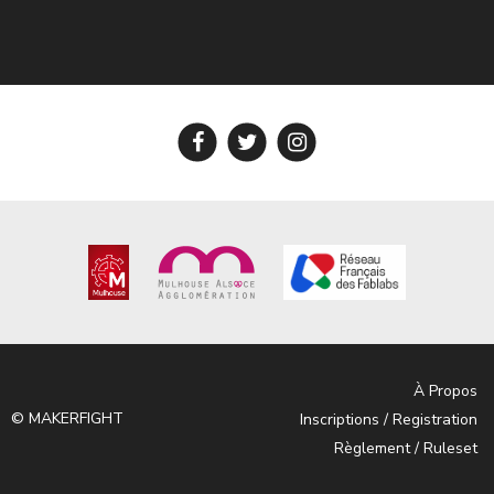
À Propos
© MAKERFIGHT
Inscriptions / Registration
Règlement / Ruleset