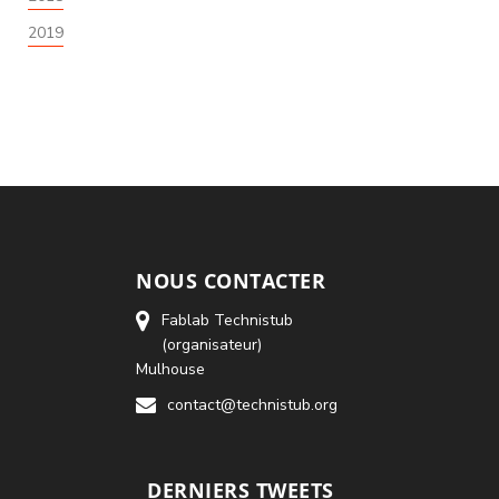
2019
NOUS CONTACTER
Fablab Technistub
(organisateur)
Mulhouse
contact@technistub.org
DERNIERS TWEETS