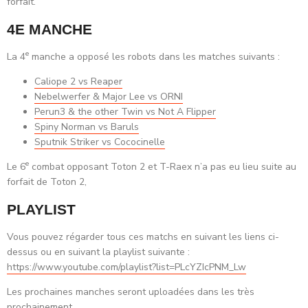
forfait.
4E MANCHE
e
La 4
manche a opposé les robots dans les matches suivants :
Caliope 2 vs Reaper
Nebelwerfer & Major Lee vs ORNI
Perun3 & the other Twin vs Not A Flipper
Spiny Norman vs Baruls
Sputnik Striker vs Cococinelle
e
Le 6
combat opposant Toton 2 et T-Raex n’a pas eu lieu suite au
forfait de Toton 2,
PLAYLIST
Vous pouvez régarder tous ces matchs en suivant les liens ci-
dessus ou en suivant la playlist suivante :
https://www.youtube.com/playlist?list=PLcYZIcPNM_Lw
Les prochaines manches seront uploadées dans les très
prochainement.