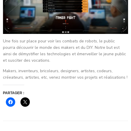
Une fois sur place pour voir les combats de robots, le public
pourra découvrir le monde des makers et du DIY. Notre but est
ainsi de démystifier les technologies et émerveiller le jeune public
et susciter des vocations.
Makers, inventeurs, bricoleurs, designers, artistes, codeurs,
créeateurs, artistes, etc, venez montrer vos projets et réalisations !
PARTAGER :
Cliquez
Cliquer
pour
pour
partager
partager
sur
sur
Facebook(ouvre
X(ouvre
dans
dans
une
une
nouvelle
nouvelle