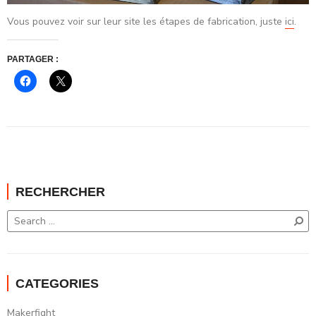
Vous pouvez voir sur leur site les étapes de fabrication, juste
ici
.
PARTAGER :
Cliquez
Cliquer
pour
pour
partager
partager
sur
sur
Facebook(ouvre
X(ouvre
dans
dans
une
une
nouvelle
nouvelle
fenêtre)
fenêtre)
RECHERCHER
CATEGORIES
Makerfight