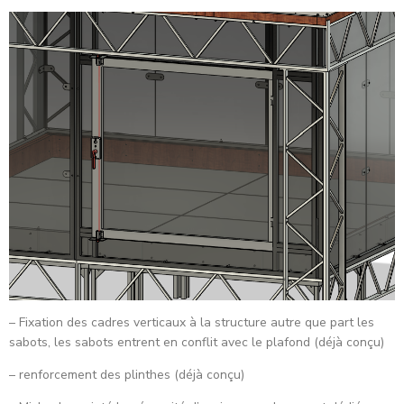
– Fixation des cadres verticaux à la structure autre que part les
sabots, les sabots entrent en conflit avec le plafond (déjà conçu)
– renforcement des plinthes (déjà conçu)