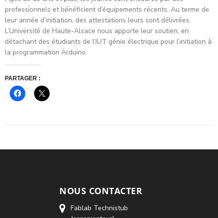
professionnels et bénéficient d’équipements récents. Au terme de
leur année d’initiation, des attestations leurs sont délivrées.
L’Université de Haute-Alsace nous apporte leur soutien, en
détachant des étudiants de l’IUT génie électrique pour l’initiation à
la programmation Arduino.
PARTAGER :
Cliquez
Cliquer
pour
pour
partager
partager
sur
sur
Facebook(ouvre
X(ouvre
dans
dans
une
une
nouvelle
nouvelle
fenêtre)
fenêtre)
NOUS CONTACTER
Fablab Technistub